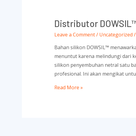
Distributor DOWSIL™
Leave a Comment
/
Uncategorized
/
Bahan silikon DOWSIL™ menawarkan
menuntut karena melindungi dari kel
silikon penyembuhan netral satu ba
profesional. Ini akan mengikat unt
Distributor
Read More »
DOWSIL™
Silicone
sealant