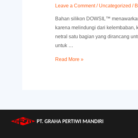
Leave a Comment
/
Uncategorized
/ 
Bahan silikon DOWSIL™ menawarkan k
karena melindungi dari kelembaban, k
netral satu bagian yang dirancang unt
untuk …
Distributor
Read More »
DOWSIL™
Silicone
sealant